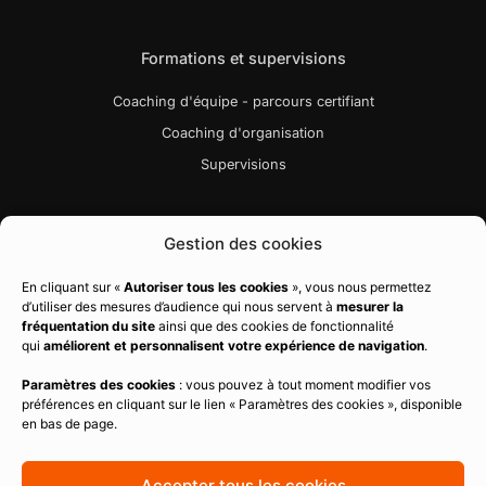
Formations et supervisions
Coaching d'équipe - parcours certifiant
Coaching d'organisation
Supervisions
Liens utiles
Gestion des cookies
Bibliographie
En cliquant sur «
Autoriser tous les cookies
», vous nous permettez
d’utiliser des mesures d’audience qui nous servent à
mesurer la
Charte qualité
fréquentation du site
ainsi que des cookies de fonctionnalité
Règlement intérieur
qui
améliorent et personnalisent votre expérience de navigation
.
CGV
Paramètres des cookies
: vous pouvez à tout moment modifier vos
préférences en cliquant sur le lien « Paramètres des cookies », disponible
Politique de confidentialité
en bas de page.
Mentions légales
Politique de cookies
Accepter tous les cookies