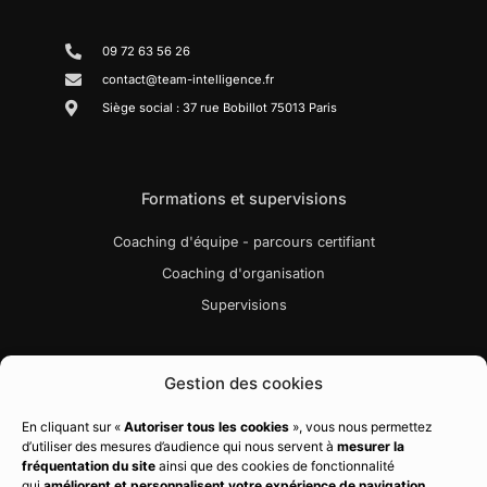
09 72 63 56 26
contact@team-intelligence.fr
Siège social : 37 rue Bobillot 75013 Paris
Formations et supervisions
Coaching d'équipe - parcours certifiant
Coaching d'organisation
Supervisions
Liens utiles
Gestion des cookies
Bibliographie
En cliquant sur «
Autoriser tous les cookies
», vous nous permettez
d’utiliser des mesures d’audience qui nous servent à
mesurer la
Charte qualité
fréquentation du site
ainsi que des cookies de fonctionnalité
Règlement intérieur
qui
améliorent et personnalisent votre expérience de navigation
.