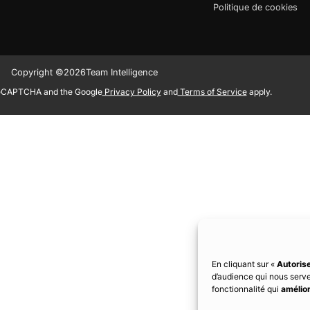
Politique de cookies
Copyright ©
2026
Team Intelligence
 reCAPTCHA and the Google
Privacy Policy
and
Terms of Service
apply.
En cliquant sur «
Autorise
d’audience qui nous serv
fonctionnalité qui
amélior