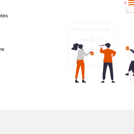
ntes
ne