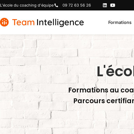
L'école du coaching d'équipe
09 72 63 56 26
Formations
L'éco
Formations au coac
Parcours certifia