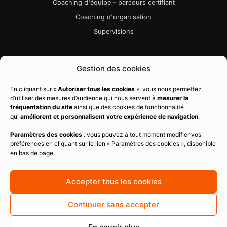
Coaching d'équipe - parcours certifiant
Coaching d'organisation
Supervisions
Liens utiles
Gestion des cookies
Bibliographie
En cliquant sur «
Autoriser tous les cookies
», vous nous permettez
d’utiliser des mesures d’audience qui nous servent à
mesurer la
Charte qualité
fréquentation du site
ainsi que des cookies de fonctionnalité
Règlement intérieur
qui
améliorent et personnalisent votre expérience de navigation
.
CGV
Paramètres des cookies
: vous pouvez à tout moment modifier vos
préférences en cliquant sur le lien « Paramètres des cookies », disponible
Politique de confidentialité
en bas de page.
Mentions légales
Politique de cookies
Accepter tous les cookies
Continuer sans accepter
Copyright ©
2026
Team Intelligence
This site is protected by reCAPTCHA and the Google
Privacy Policy
and
Terms