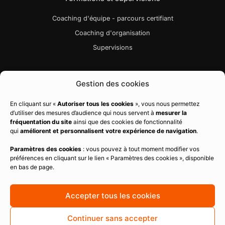
Coaching d'équipe - parcours certifiant
Coaching d'organisation
Supervisions
Liens utiles
Gestion des cookies
Bibliographie
En cliquant sur «
Autoriser tous les cookies
», vous nous permettez
d’utiliser des mesures d’audience qui nous servent à
mesurer la
Charte qualité
fréquentation du site
ainsi que des cookies de fonctionnalité
Règlement intérieur
qui
améliorent et personnalisent votre expérience de navigation
.
CGV
Paramètres des cookies
: vous pouvez à tout moment modifier vos
préférences en cliquant sur le lien « Paramètres des cookies », disponible
Politique de confidentialité
en bas de page.
Mentions légales
Politique de cookies
Accepter tous les cookies
Continuer sans accepter
Copyright ©
2026
Team Intelligence