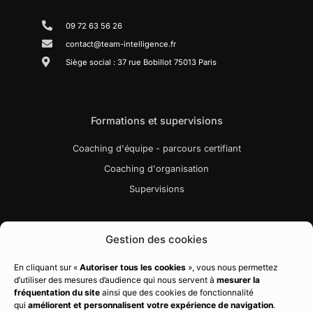
09 72 63 56 26
contact@team-intelligence.fr
Siège social : 37 rue Bobillot 75013 Paris
Formations et supervisions
Coaching d'équipe - parcours certifiant
Coaching d'organisation
Supervisions
Liens utiles
Gestion des cookies
Bibliographie
En cliquant sur «
Autoriser tous les cookies
», vous nous permettez
d’utiliser des mesures d’audience qui nous servent à
mesurer la
Charte qualité
fréquentation du site
ainsi que des cookies de fonctionnalité
Règlement intérieur
qui
améliorent et personnalisent votre expérience de navigation
.