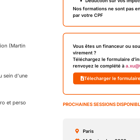
Déduction sur vos impôt
Nos formations ne sont pas e
par votre CPF
tion (Martin
Vous êtes un financeur ou sou
virement ?
Téléchargez le formulaire d’in
renvoyez le complété à
a.xu@t
 sein d'une
Télecharger le formulaire
pro et perso
PROCHAINES SESSIONS DISPONIB
Paris