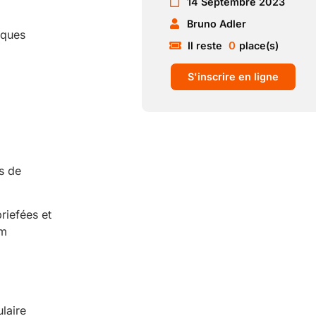
14 Septembre 2023
Bruno Adler
sques
0
Il reste
place(s)
S'inscrire en ligne
es de
riefées et
am
ulaire