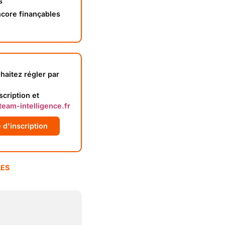
s
ncore finançables
haitez régler par
scription et
eam-intelligence.fr
 d'inscription
LES