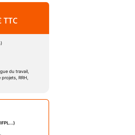
€ TTC
)
ue du travail,
 projets, RRH,
IFPL…)