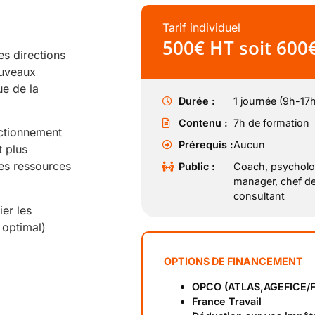
Tarif individuel
500€ HT soit 600
es directions
ouveaux
ue de la
Durée :
1 journée (9h-17h
Contenu :
7h de formation
nctionnement
Prérequis :
Aucun
t plus
res ressources
Public :
Coach, psycholog
manager, chef de
consultant
er les
 optimal)
OPTIONS DE FINANCEMENT
OPCO (ATLAS,AGEFICE/F
France Travail