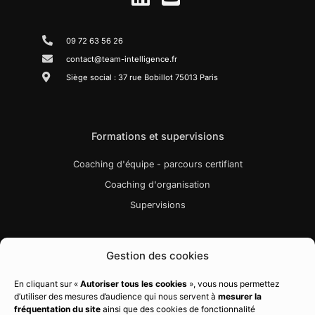
09 72 63 56 26
contact@team-intelligence.fr
Siège social : 37 rue Bobillot 75013 Paris
Formations et supervisions
Coaching d'équipe - parcours certifiant
Coaching d'organisation
Supervisions
Liens utiles
Gestion des cookies
Bibliographie
En cliquant sur «
Autoriser tous les cookies
», vous nous permettez
d’utiliser des mesures d’audience qui nous servent à
mesurer la
Charte qualité
fréquentation du site
ainsi que des cookies de fonctionnalité