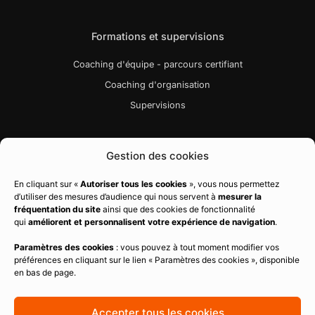
Formations et supervisions
Coaching d'équipe - parcours certifiant
Coaching d'organisation
Supervisions
Liens utiles
Gestion des cookies
Bibliographie
En cliquant sur «
Autoriser tous les cookies
», vous nous permettez
d’utiliser des mesures d’audience qui nous servent à
mesurer la
Charte qualité
fréquentation du site
ainsi que des cookies de fonctionnalité
Règlement intérieur
qui
améliorent et personnalisent votre expérience de navigation
.
CGV
Paramètres des cookies
: vous pouvez à tout moment modifier vos
préférences en cliquant sur le lien « Paramètres des cookies », disponible
Politique de confidentialité
en bas de page.
Mentions légales
Politique de cookies
Accepter tous les cookies