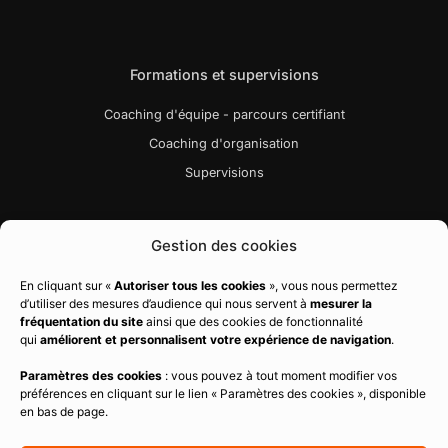
Formations et supervisions
Coaching d'équipe - parcours certifiant
Coaching d'organisation
Supervisions
Liens utiles
Gestion des cookies
Bibliographie
En cliquant sur «
Autoriser tous les cookies
», vous nous permettez
d’utiliser des mesures d’audience qui nous servent à
mesurer la
Charte qualité
fréquentation du site
ainsi que des cookies de fonctionnalité
Règlement intérieur
qui
améliorent et personnalisent votre expérience de navigation
.
CGV
Paramètres des cookies
: vous pouvez à tout moment modifier vos
préférences en cliquant sur le lien « Paramètres des cookies », disponible
Politique de confidentialité
en bas de page.
Mentions légales