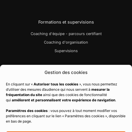
Formations et supervisions
Coaching d'équipe - parcours certifiant
Coaching d'organisation
Supervisions
Liens utiles
Gestion des cookies
Bibliographie
En cliquant sur «
Autoriser tous les cookies
», vous nous permettez
d’utiliser des mesures d’audience qui nous servent à
mesurer la
Charte qualité
fréquentation du site
ainsi que des cookies de fonctionnalité
Règlement intérieur
qui
améliorent et personnalisent votre expérience de navigation
.
CGV
Paramètres des cookies
: vous pouvez à tout moment modifier vos
préférences en cliquant sur le lien « Paramètres des cookies », disponible
Politique de confidentialité
en bas de page.
Mentions légales