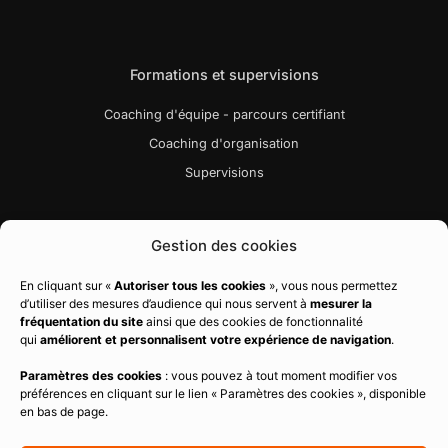
Formations et supervisions
Coaching d'équipe - parcours certifiant
Coaching d'organisation
Supervisions
Liens utiles
Gestion des cookies
Bibliographie
En cliquant sur «
Autoriser tous les cookies
», vous nous permettez
d’utiliser des mesures d’audience qui nous servent à
mesurer la
Charte qualité
fréquentation du site
ainsi que des cookies de fonctionnalité
Règlement intérieur
qui
améliorent et personnalisent votre expérience de navigation
.
CGV
Paramètres des cookies
: vous pouvez à tout moment modifier vos
préférences en cliquant sur le lien « Paramètres des cookies », disponible
Politique de confidentialité
en bas de page.
Mentions légales