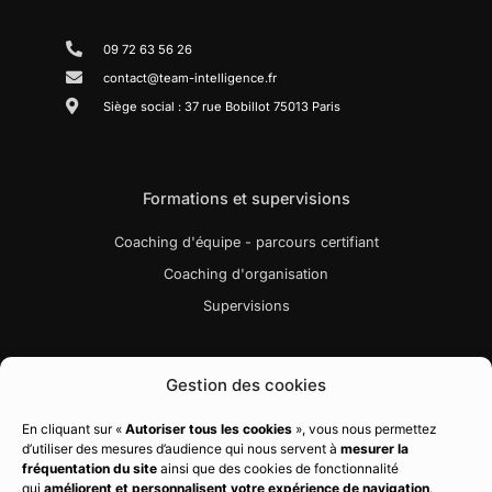
09 72 63 56 26
contact@team-intelligence.fr
Siège social : 37 rue Bobillot 75013 Paris
Formations et supervisions
Coaching d'équipe - parcours certifiant
Coaching d'organisation
Supervisions
Liens utiles
Gestion des cookies
Bibliographie
En cliquant sur «
Autoriser tous les cookies
», vous nous permettez
d’utiliser des mesures d’audience qui nous servent à
mesurer la
Charte qualité
fréquentation du site
ainsi que des cookies de fonctionnalité
Règlement intérieur
qui
améliorent et personnalisent votre expérience de navigation
.