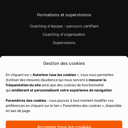
Formations et supervisions
Coaching d'équipe - parcours certifiant
Coaching d'organisation
Supervisions
Liens utiles
Gestion des cookies
Bibliographie
En cliquant sur «
Autoriser tous les cookies
», vous nous permettez
d’utiliser des mesures d’audience qui nous servent à
mesurer la
Charte qualité
fréquentation du site
ainsi que des cookies de fonctionnalité
Règlement intérieur
qui
améliorent et personnalisent votre expérience de navigation
.
CGV
Paramètres des cookies
: vous pouvez à tout moment modifier vos
préférences en cliquant sur le lien « Paramètres des cookies », disponible
Politique de confidentialité
en bas de page.
Mentions légales
Politique de cookies
Accepter tous les cookies