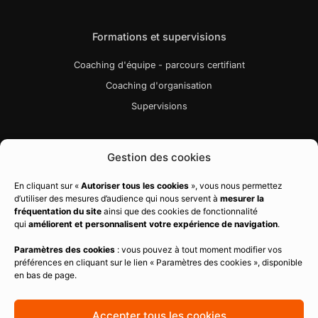
Formations et supervisions
Coaching d'équipe - parcours certifiant
Coaching d'organisation
Supervisions
Liens utiles
Gestion des cookies
Bibliographie
En cliquant sur «
Autoriser tous les cookies
», vous nous permettez
d’utiliser des mesures d’audience qui nous servent à
mesurer la
Charte qualité
fréquentation du site
ainsi que des cookies de fonctionnalité
Règlement intérieur
qui
améliorent et personnalisent votre expérience de navigation
.
CGV
Paramètres des cookies
: vous pouvez à tout moment modifier vos
préférences en cliquant sur le lien « Paramètres des cookies », disponible
Politique de confidentialité
en bas de page.
Mentions légales
Politique de cookies
Accepter tous les cookies