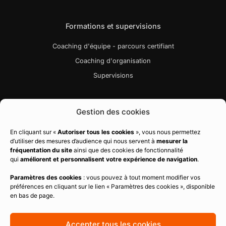
Formations et supervisions
Coaching d'équipe - parcours certifiant
Coaching d'organisation
Supervisions
Liens utiles
Gestion des cookies
Bibliographie
En cliquant sur «
Autoriser tous les cookies
», vous nous permettez
d’utiliser des mesures d’audience qui nous servent à
mesurer la
Charte qualité
fréquentation du site
ainsi que des cookies de fonctionnalité
Règlement intérieur
qui
améliorent et personnalisent votre expérience de navigation
.
CGV
Paramètres des cookies
: vous pouvez à tout moment modifier vos
préférences en cliquant sur le lien « Paramètres des cookies », disponible
Politique de confidentialité
en bas de page.
Mentions légales
Politique de cookies
Accepter tous les cookies