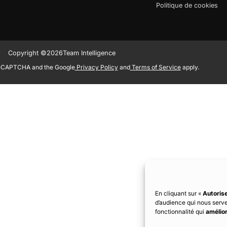
Politique de cookies
Copyright ©
2026
Team Intelligence
 reCAPTCHA and the Google
Privacy Policy
and
Terms of Service
apply.
En cliquant sur «
Autorise
d’audience qui nous serv
fonctionnalité qui
amélior