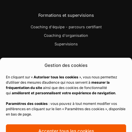
Formations et supervisions
Coaching d'équipe - parcours certifiant
Coaching d'organisation
Supervisions
Liens utiles
Gestion des cookies
Bibliographie
En cliquant sur «
Autoriser tous les cookies
», vous nous permettez
d’utiliser des mesures d’audience qui nous servent à
mesurer la
Charte qualité
fréquentation du site
ainsi que des cookies de fonctionnalité
Règlement intérieur
qui
améliorent et personnalisent votre expérience de navigation
.
CGV
Paramètres des cookies
: vous pouvez à tout moment modifier vos
préférences en cliquant sur le lien « Paramètres des cookies », disponible
Politique de confidentialité
en bas de page.
Mentions légales
Politique de cookies
Accepter tous les cookies