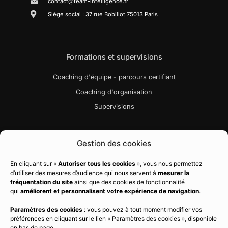
contact@team-intelligence.fr
Siège social : 37 rue Bobillot 75013 Paris
Formations et supervisions
Coaching d'équipe - parcours certifiant
Coaching d'organisation
Supervisions
Liens utiles
Gestion des cookies
Bibliographie
En cliquant sur «
Autoriser tous les cookies
», vous nous permettez
d’utiliser des mesures d’audience qui nous servent à
mesurer la
Charte qualité
fréquentation du site
ainsi que des cookies de fonctionnalité
Règlement intérieur
qui
améliorent et personnalisent votre expérience de navigation
.
CGV
Paramètres des cookies
: vous pouvez à tout moment modifier vos
préférences en cliquant sur le lien « Paramètres des cookies », disponible
Politique de confidentialité
en bas de page.