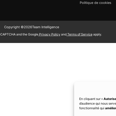
Politique de cookies
Copyright ©
2026
Team Intelligence
 reCAPTCHA and the Google
Privacy Policy
and
Terms of Service
apply.
En cliquant sur «
Autorise
d’audience qui nous serv
fonctionnalité qui
amélior